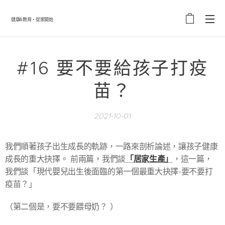
健康&教育・從家開始
#16 要不要給孩子打疫
苗？
2021-10-01
我們順著孩子出生成長的軌跡，一路來剖析論述，讓孩子健康
「居家生產」
成長的重大抉擇。 前兩篇，我們談
，這一篇，
我們談「現代嬰兒出生後面臨的第一個最重大抉擇-要不要打
疫苗？」
（第二個是，要不要餵母奶？ ）