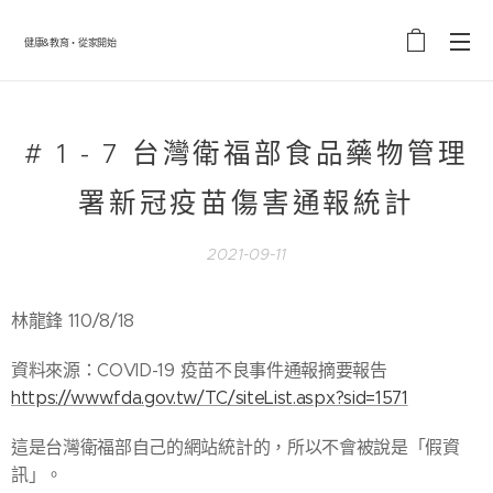
健康&教育・從家開始
# 1 - 7 台灣衛福部食品藥物管理
署新冠疫苗傷害通報統計
2021-09-11
林龍鋒 110/8/18
資料來源：COVID-19 疫苗不良事件通報摘要報告
https://www.fda.gov.tw/TC/siteList.aspx?sid=1571
這是台灣衛福部自己的網站統計的，所以不會被說是「假資
訊」。