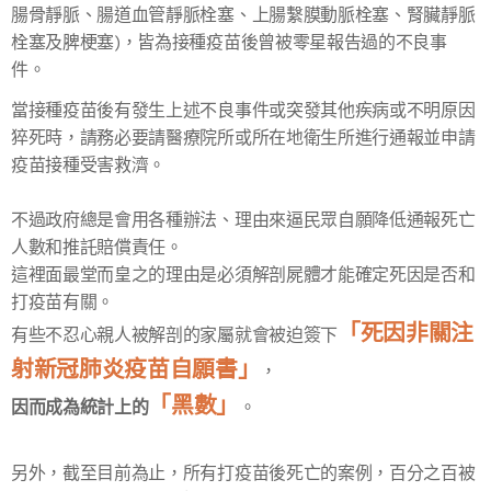
腸骨靜脈、腸道血管靜脈栓塞、上腸繫膜動脈栓塞、腎臟靜脈
栓塞及脾梗塞)，皆為接種疫苗後曾被零星報告過的不良事
件。
當接種疫苗後有發生上述不良事件或突發其他疾病或不明原因
猝死時，請務必要請醫療院所或所在地衛生所進行通報並申請
疫苗接種受害救濟。
不過政府總是會用各種辦法、理由來逼民眾自願降低通報死亡
人數和推託賠償責任。
這裡面最堂而皇之的理由是必須解剖屍體才能確定死因是否和
打疫苗有關。
「死因非關注
有些不忍心親人被解剖的家屬就會被迫簽下
射新冠肺炎疫苗自願書」
，
「黑數」
因而成為統計上的
。
另外，截至目前為止，所有打疫苗後死亡的案例，百分之百被