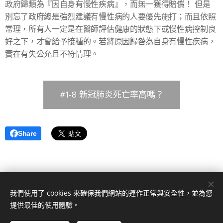
政府歸類為『因自身有慢性疾病』，而無一獲得賠償！ 但是
別忘了政府總是強烈建議有慢性病的人要優先施打；而且依照
常理，所有人一定是在醫師評估健康的狀態下或慢性病控制良
好之下，才會給予接種的。若將原因歸咎為自身有慢性疾病，
實在有失公允且不符情理。
#1-8 新冠肺炎死亡率高嗎？
Share
我們使用了 cookies 來確保我們網站的運作正常與安全性，並為您
提供最佳的使用體驗。