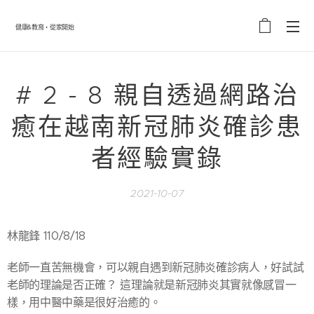
健康&教育・從家開始
# 2 - 8 親自透過網路治
癒在越南新冠肺炎確診患
者經驗實錄
2021-10-07
林龍鋒 110/8/18
老師一直苦無機會，可以親自遇到新冠肺炎確診病人，好試試
老師的理論是否正確？ 這理論就是新冠肺炎其實就像感冒一
樣，用中醫中藥是很好治癒的。