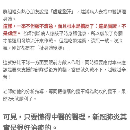
「虛症盜汗」
群組裡有熱心朋友說是
，建議病人去找中醫調理
身體。
這樣，一來不但緩不濟急，而且根本是搞反了：這是實證，不
是虛症。
老師判斷病人應該平時身體健康，所以感染了身體
才能運用發燒流汗來作戰。 但是吃退燒藥、清冠一號、吹冷
氣，剛好都是在「扯身體後腿」！
這就好比軍隊一方面要跟前方敵人作戰，同時還要應付本來應
該是要來支援的部隊從後方偷襲，當然就久戰不下，越戰越辛
苦！
老師給他的分析指導，等同把偷襲的援軍轉為助攻的援軍，果
然2天就勝利了。
可見，只要懂得中醫的醫理，新冠肺炎其
實是很好治癒的。