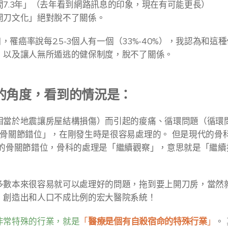
7.3年」（去年看到網路訊息的印象，現在有可能更長）
開刀文化」絕對脫不了關係。
口，罹癌率說每2.5-3個人有一個（33%-40%），我認為和這
，以及讓人無所遁逃的健保制度，脫不了關係。
的角度，看到的情況是：
相當於地震讓房屋結構損傷）而引起的痠痛、循環問題（循環
「骨關節錯位」，在剛發生時是很容易處理的。 但是現代的骨
有的骨關節錯位，骨科的處理是「繼續觀察」，意思就是「繼續
多數本來很容易就可以處理好的問題，拖到要上開刀房，當然
，創造出和人口不成比例的宏大醫院系統！
醫療是個有自殺宿命的特殊行業
非常特殊的行業，就是
「
」
。