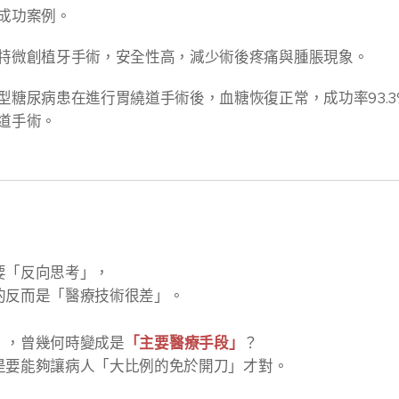
成功案例。
特微創植牙手術，安全性高，減少術後疼痛與腫脹現象。
型糖尿病患在進行胃繞道手術後，血糖恢復正常，成功率93.
道手術。
要「反向思考」，
的反而是「醫療技術很差」。
」
，曾幾何時變成是
「主要醫療手段」
？
是要能夠讓病人「大比例的免於開刀」才對。