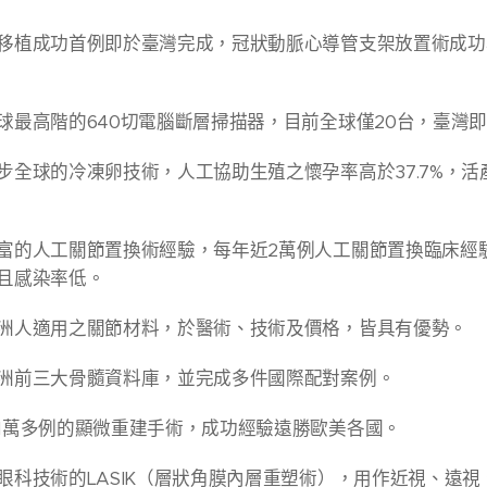
移植成功首例即於臺灣完成，冠狀動脈心導管支架放置術成功
球最高階的640切電腦斷層掃描器，目前全球僅20台，臺灣即
全球的冷凍卵技術，人工協助生殖之懷孕率高於37.7%，活產
富的人工關節置換術經驗，每年近2萬例人工關節置換臨床經
且感染率低。
洲人適用之關節材料，於醫術、技術及價格，皆具有優勢。
洲前三大骨髓資料庫，並完成多件國際配對案例。
1萬多例的顯微重建手術，成功經驗遠勝歐美各國。
眼科技術的LASIK（層狀角膜內層重塑術），用作近視、遠