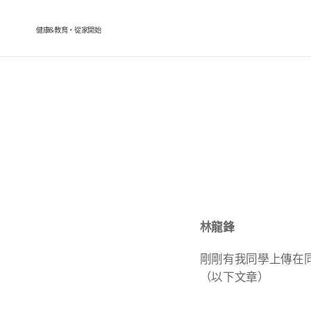
健康&教育・從家開始
林龍鋒
剛剛有我同學上傳在
（以下文章）