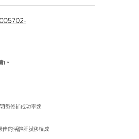
1005702-
第1。
唇顎裂修補成功率達
最佳的活體肝臟移植成