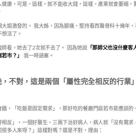
人健康，可是，這樣，就不能收大錢，這樣，產業就會萎縮，
。
親大姐激發的。 我大姊，因為腳痛，堅持看西醫骨科十幾年，
不想活了。
師看，她去了2次就不去了。 因為她說
「那師父也沒什麼客
庭若市？」
我一時語塞。
晚，不對，這是兩個「屬性完全相反的行業
會餓，「吃飯是固定需求」，那好吃的餐廳門庭若市是應該的
好相反」，一個好醫生，三兩下治好病人，病人就「沒有需求
紹很多人來呀？」這樣對嗎？還是不對，理由：