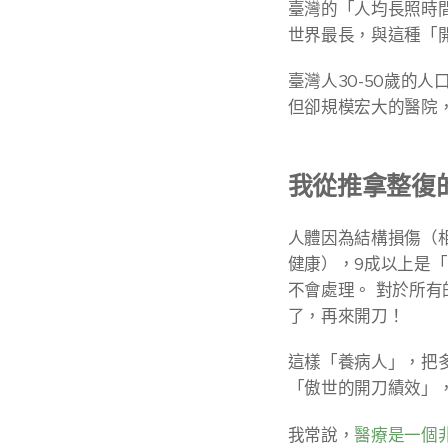
臺灣的「人均長照時間
世界最長，與這種「
臺灣人30-50歲的人
但卻規模宏大的醫院
我從推拿整復
人體因為結構損傷（
健康），9成以上是
不會處理。 對於所
了，再來開刀！
這樣「養病人」，把
「傲世的開刀績效」
我常說，
醫療是一個