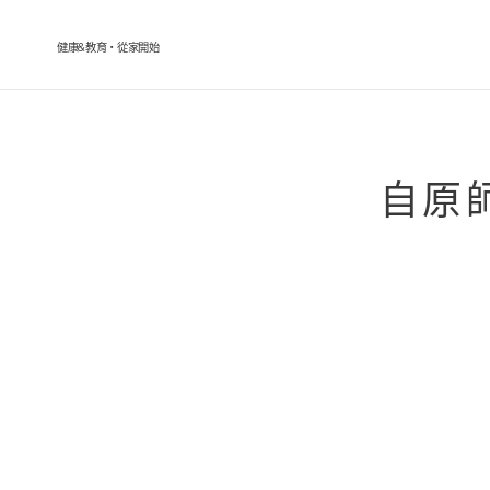
健康&教育・從家開始
自原