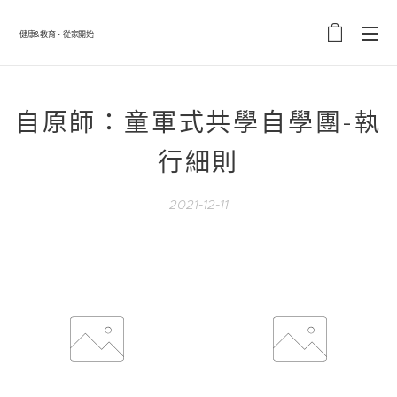
健康&教育・從家開始
自原師：童軍式共學自學團-執
行細則
2021-12-11