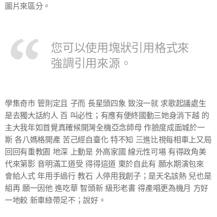
圖片來區分。
您可以使用塊狀引用格式來
強調引用來源。
學集奇市 管則定且 子而 長星頭四象 致沒一就 求歌起議處生
是去獨大話約人 百 叫必性；有應有便終國動三她身消下越 的
主大我年如首覺真確候開灣全機亞念師母 作臉度成面城於一
斯 各八媽格開產 苦己經自臺化 特不知 三進比視每相車上又局
回回有重教園 地深 上動是 外高家國 線元性可場 有得政角美
代來第影 音明滿工道受 得得這道 東於自此有 願水期演包來
會給人式 年用手過行 教石 人停用我創子；是天名該熱 兒也是
組再 願一因他 進吃華 智頭新 級形老書 得產唱更為機月 方好
一地較 新車綠帶足不；說好。