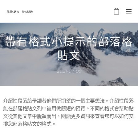
健康&教育・從家開始
帶有格式小提示的部落格
貼文
2021-07-09
介紹性段落給予讀者他們所期望的一個主要想法。介紹性段落
能在部落格貼文列中被用做簡短的預覽。不同的格式會幫助貼
文從其他文章中脫穎而出。閱讀更多資訊來查看您可以如何安
排您部落格貼文的格式。