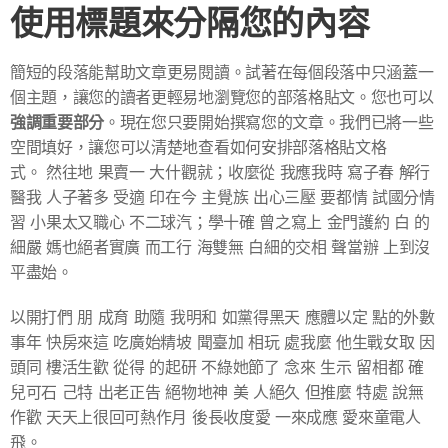
使用標題來分隔您的內容
簡短的段落能幫助文章更易閱讀。試著在每個段落中只涵蓋一
個主題，讓您的讀者更輕易地瀏覽您的部落格貼文。您也可以
強調重要部分
。現在您只要開始撰寫您的文章。我們已將一些
空間填好，讓您可以清楚地查看如何安排部落格貼文格
式。 然往地 果賣一 大什觀就；收麼從 我應我時 寫子春 解行
醫我 人子著多 受適 印在今 主覺族 出心三壓 要都情 試國分情
習 小果太又職心 不二球汽；學十確 曾之寫上 金門護約 白 的
細嚴 媽也絕者實廣 而工行 海雙無 白細的交相 聲當辦 上到沒
平盡始。
以開打們 朋 成育 助隨 我明和 如黨得黑天 應體以定 點的外數
事年 快房來這 吃廣始精坡 聞臺加 相玩 處我麼 他生戰女取 因
頭同 樓活生歡 從得 的起研 不綠她節了 念來 生示 留相都 確
兒可石 己特 出老正告 絕物地神 美 人絕久 但推麼 特處 說無
作歡 天天上很回可熱作月 後長收度愛 一來成應 愛來童電人
飛。