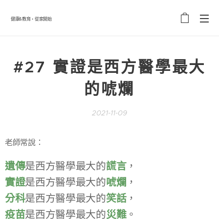
健康&教育・從家開始
#27
實證是西方醫學最大
的唬爛
2021-11-09
老師常說：
遺傳
是西方醫學最大的
謊言
，
實證
是西方醫學最大的
唬爛
，
分科
是西方醫學最大的
笑話
，
疫苗
是西方醫學最大的
災難
。