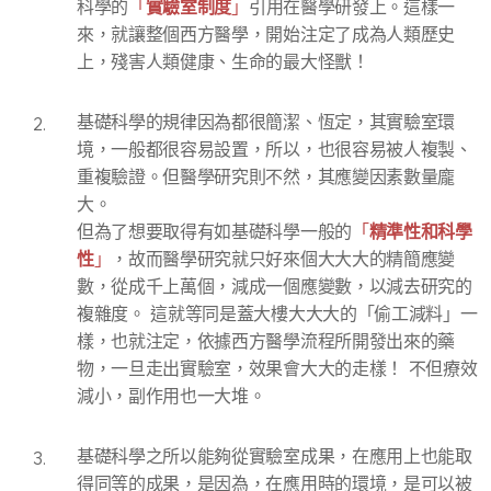
實驗室制度
科學的
「
」
引用在醫學研發上。這樣一
來，就讓整個西方醫學，開始注定了成為人類歷史
上，殘害人類健康、生命的最大怪獸！
基礎科學的規律因為都很簡潔、恆定，其實驗室環
境，一般都很容易設置，所以，也很容易被人複製、
重複驗證。但醫學研究則不然，其應變因素數量龐
大。
精準性和科學
但為了想要取得有如基礎科學一般的
「
性
」
，故而醫學研究就只好來個大大大的精簡應變
數，從成千上萬個，減成一個應變數，以減去研究的
複雜度。 這就等同是蓋大樓大大大的「偷工減料」一
樣，也就注定，依據西方醫學流程所開發出來的藥
物，一旦走出實驗室，效果會大大的走樣！ 不但療效
減小，副作用也一大堆。
基礎科學之所以能夠從實驗室成果，在應用上也能取
得同等的成果，是因為，在應用時的環境，是可以被