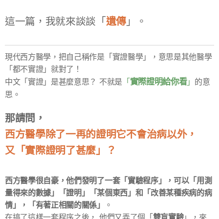
這一篇，我就來談談「
遺傳
」。
現代西方醫學，把自己稱作是「實證醫學」，意思是其他醫學
「都不實證」就對了！
實際證明給你看
中文「實證」是甚麼意思？ 不就是
「
」
的意
思。
那請問，
西方醫學除了一再的證明它不會治病以外，
又「實際證明了甚麼」？
西方醫學很自豪，他們發明了一套「
實驗程序
」，可以「
用測
量得來的數據
」「
證明
」「
某個東西
」和「
改善某種疾病的病
情
」，「
有著正相關的關係
」
。
雙盲實驗
在搞了這樣一套程序之後， 他們又弄了個「
」，來