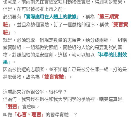
也就是，前兩期先在實驗室裡用動物做實驗，得到初步結果，
但是，在可以被核准上市之前，
第三期實
「實際應用在人體上的數據」
必須要有
，稱為
「
驗
雙盲實
」
，並且為這個實驗，訂了一個嚴格的程序，稱做
「
驗
」
。
就是，必須選取一個規定數量的志願者，給分成兩組，一組稱
做實驗組，一組稱做對照組，實驗組的人給的是要測試的藥
「科學的比對效
物，對照組給的是安慰劑。這樣，就可以加以
果」
。
因為被挑選的志願者，並不知道自己是被分在哪一組，打的是
雙盲實驗
甚麼藥物，故名為
「
」
。
這看起來好像很公平、很科學？
但為何，我曾經在過往和我大學同學的爭論裡，嘲笑這真是
雙盲
「
」
實驗啊，
心盲、理盲
叫做
「
」
的醫學實驗！？