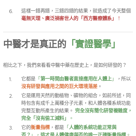
這樣一錯再錯，三錯四錯的結果，就造成了今天整個
毫無天理、廣泛禍害世人的「西方醫療體系」
！
中醫才是真正的
「實證醫學」
相比之下，我們來看看中醫中藥在歷史上，是如何研發的？
第一時間由醫者直接應用在人體上
它都是
「
」
，所以
沒有研發與應用之間的巨大環境落差
。
它是運用天然的動植物、礦物的組合，如前所述，同
時包含有成千上萬種分子元素，和人體各種系統功能
完全沒有簡化研發複雜度，
完整互動所產生的結果。
完全「沒有偷工減料」
。
衡量指標
人體的系統功能正常與
它的
，都是
「
否？
這才是人體健康與否的唯一正確衡量指標
」，
。