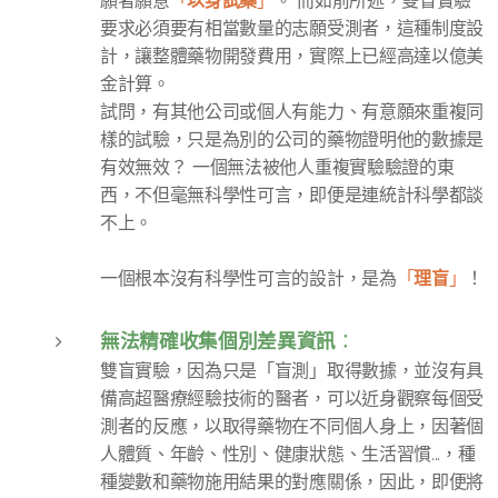
以身試藥
願者願意
「
」
。 而如前所述，雙盲實驗
要求必須要有相當數量的志願受測者，這種制度設
計，讓整體藥物開發費用，實際上已經高達以億美
金計算。
試問，有其他公司或個人有能力、有意願來重複同
樣的試驗，只是為別的公司的藥物證明他的數據是
有效無效？ 一個無法被他人重複實驗驗證的東
西，不但毫無科學性可言，即便是連統計科學都談
不上。
理盲
一個根本沒有科學性可言的設計，是為
「
」
！
無法精確收集個別差異資訊
：
雙盲實驗，因為只是「盲測」取得數據，並沒有具
備高超醫療經驗技術的醫者，可以近身觀察每個受
測者的反應，以取得藥物在不同個人身上，因著個
人體質、年齡、性別、健康狀態、生活習慣...，種
種變數和藥物施用結果的對應關係，因此，即便將