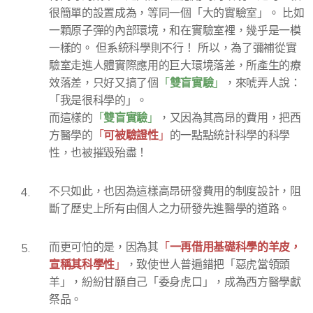
很簡單的設置成為，等同一個「大的實驗室」。 比如
一顆原子彈的內部環境，和在實驗室裡，幾乎是一模
一樣的。 但系統科學則不行！ 所以，為了彌補從實
驗室走進人體實際應用的巨大環境落差，所產生的療
雙盲實驗
效落差，只好又搞了個
「
」
，來唬弄人說：
「我是很科學的」。
雙盲實驗
而這樣的
「
」
，又因為其高昂的費用，把西
可被驗證性
方醫學的
「
」
的一點點統計科學的科學
性，也被摧毀殆盡！
不只如此，也因為這樣高昂研發費用的制度設計，阻
斷了歷史上所有由個人之力研發先進醫學的道路。
一再借用基礎科學的羊皮，
而更可怕的是，因為其
「
宣稱其科學性
」
，致使世人普遍錯把「惡虎當領頭
羊」，紛紛甘願自己「委身虎口」，成為西方醫學獻
祭品。