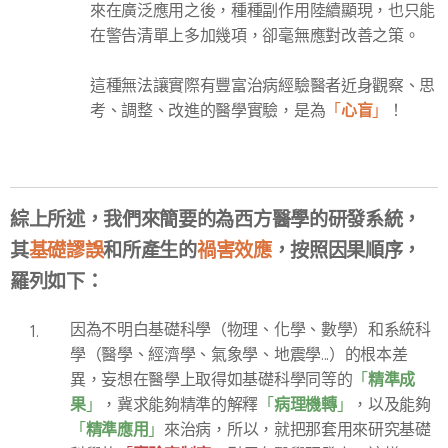
來在廣泛應用之後，種種副作用陸續顯現，也只能
在警告清單上多加幾項，卻毫無應對改善之策。
這種無法讓實際有豐富治病經驗醫者近身觀察、思
心盲
考、調整、改進的醫學實驗，是為
「
」
！
綜上所述，我們來簡要的為西方醫學的研發系統，
其
基礎謬誤
和所產生的
禍害效應
，按照因果順序，
羅列如下：
因為不明白基礎科學（物理、化學、數學）和系統科
學（醫學、經濟學、氣象學、地震學...）的根本差
精準成
異，妄想在醫學上取得如基礎科學同等的
「
果
病理機轉
」
，冀求能夠精準的解釋
「
」
，以及能夠
精準應用
「
」
來治病，所以，就把那套用來研究基礎