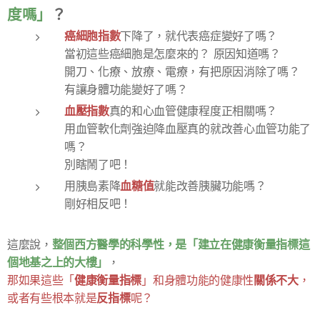
度嗎」
？
癌細胞指數
下降了，就代表癌症變好了嗎？
當初這些癌細胞是怎麼來的？ 原因知道嗎？
開刀、化療、放療、電療，有把原因消除了嗎？
有讓身體功能變好了嗎？
血壓指數
真的和心血管健康程度正相關嗎？
用血管軟化劑強迫降血壓真的就改善心血管功能了
嗎？
別瞎鬧了吧！
血糖值
用胰島素降
就能改善胰臟功能嗎？
剛好相反吧！
整個西方醫學的科學性，是「建立在健康衡量指標這
這麼說，
個地基之上的大樓」
，
健康衡量指標
關係不大
那如果這些「
」和身體功能的健康性
，
反指標
或者有些根本就是
呢？