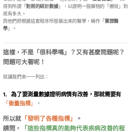
對照的統計數據
得到所謂「
」，以證明一個藥物的「療效」到
底有多大。
實證醫
而他們把根據這套程序所發展出來的醫學，稱作「
學
」。
這樣，不是「很科學嗎」？又有甚麼問題呢？
問題可大著呢！
就讓我們來一一列出：
1. 為了要測量數據證明病情有改善，那就需要有
「
衡量指標
」
，
所以就
「發明了各種指標」
。
請問，
「這些指標真的能夠代表疾病改善的程