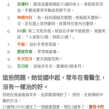
皮膚科：
腳底皮膚粗糙如70歲的老人，會乾裂到流
血。手腳皮膚常年雞皮疙瘩不消。
神經內科：
有一段約兩個月期間，她每兩天暈倒一
次，走在路上突然暈倒，就算待在室內也暈倒。
50肩:
第二次見到我，就說右手舉不過肩頭。 我還笑
說：「人家是50肩，妳是20肩！」
手麻：
說右手常常發麻。
腰痠背痛：
常常喊痠痛。
冬天怕冷
，夏天極度怕熱。
百日咳
： 說每年冬天，要連咳3個多月。
這些問題，她從國中起，常年在看醫生，
沒有一樣治的好。
但她在我身邊兩年多，全部都調理好了。 用的，全是傳統中
醫的方法。
健保卡完
27歲時(2016)還生了一個健康寶寶，現在3歲多了，