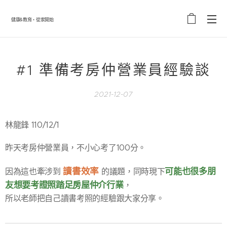
健康&教育・從家開始
#1 準備考房仲營業員經驗談
2021-12-07
林龍鋒 110/12/1
昨天考房仲營業員，不小心考了100分。
讀書效率
可能也很多朋
因為這也牽涉到
的議題，同時現下
友想要考證照踏足房屋仲介行業
，
所以老師把自己讀書考照的經驗跟大家分享。