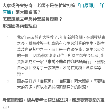
大家或許會好奇，老師不是在忙於打造
「自原師」「自
原醫」
兩大體系嗎？
怎麼還跑去考房仲營業員證照？
那是因為兩個理由：
我8年前去靜宜大學教了3年創新創業課，在課程結束
之後，繼續教導一批真的有心學習創業的學生，版主
喬喬也是其中之一，而且是一直跟在我身邊學習最久
的一位。 因為學習漸漸到位，所以老師在今年5月出
惠喬不動產仲介經紀商行
資幫她成立一家「
」，然後
自己就抽空考了一張證照，才能在實務上繼續指導
她。
自原師
自原醫
因為要打造「
」「
」兩大體系，需要強
大的資源，所以老師必須開闢另外的財源。
考這個證照，總共要考10類法條法規，都是要背要記的東
西，