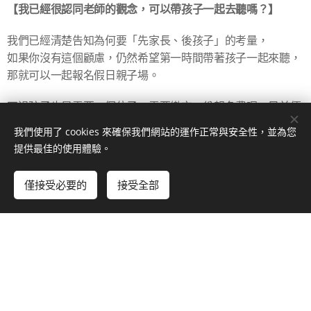
【我已經很認同老師的觀念，可以帶孩子一起去聽嗎？】
我們已經清楚告知為何要「先家長、後孩子」的考量，
如果你沒有這個顧慮，仍然希望第一時間帶著孩子一起來聽，
那就可以一起報名假日親子場。
不過孩子也是需要一個位子，需要繳交一份報名費喔。目前優
惠：家長同行，孩子半價。
我們使用了 cookies 來確保我們網站的運作正常與安全性，並為您
提供最佳的使用體驗。
非常感謝🙏你的認同！
僅接受必要的
接受全部
立即開始
免費建立您的網站！
【可以現場繳費嗎？】
我們採匯款報名制
根據7、8月講座的經驗，讓大家現場繳費的結果，臨時取消的
人還不少，這樣對老師造成負擔，也對候補的人不公平。