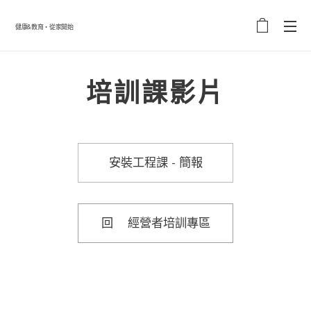
健康&教育・從家開始
培訓課影片
安裝工程課 - 簡報
回🔙經營者培訓專區